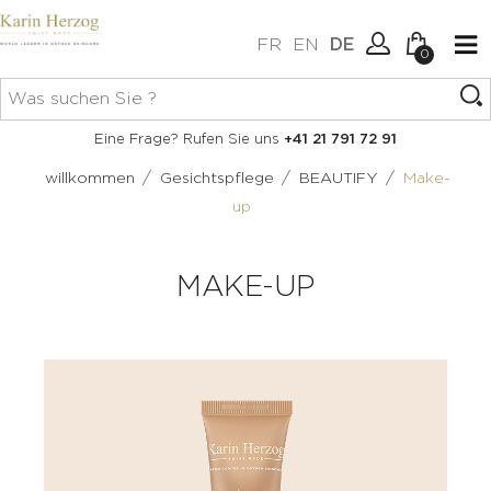
FR
EN
DE
0
Keine Artikel im Warenkorb.
Verbindung
Eine Frage? Rufen Sie uns
+41 21 791 72 91
Erstellen Sie ein Konto
/
/
/
willkommen
Gesichtspflege
BEAUTIFY
Make-
up
MAKE-UP