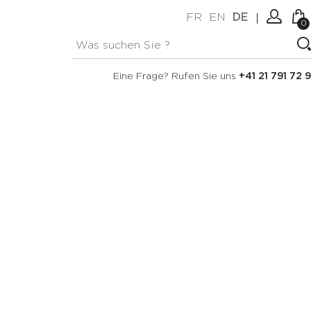
FR
EN
DE
0
Keine Artikel im Warenkorb.
Verbindung
Eine Frage? Rufen Sie uns
+41 21 791 72 9
Erstellen Sie ein Konto