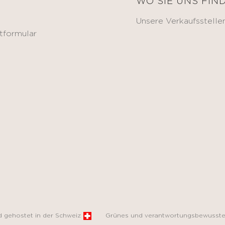
E
WO SIE UNS FIN
Unsere Verkaufsstelle
tformular
nd gehostet in der Schweiz
Grünes und verantwortungsbewusste