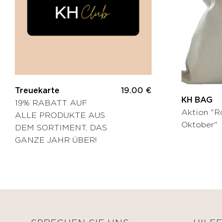
Creme
Falten-
BEAUTIFY
Creme
Öle
Augenkontur
Selbstbräunungscreme
Gezielte
Pflege
KITS
Serum
Maske
Treuekarte
19.00 €
MÄNNER
KH BAG
19% RABATT AUF
HYDRATE
Aktion "R
ALLE PRODUKTE AUS
Oxygen
KÖRPERPFLEGE
Oktober"
DEM SORTIMENT, DAS
&
GESICHTSPFLEGE
GANZE JAHR ÜBER!
Fragrances
NOURISH
ZUBEHÖR
Nährendes
Öl
Applikator-
Pinsel
Comfort
cream
Tuch
Sonnenschutz