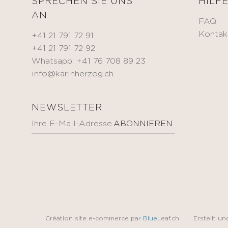
SPRECHEN SIE UNS
HILF
Eitelkeitsfälle
AN
BEAUTIFY
FAQ
Andere
Selbstbräunende
Kontak
+41 21 791 72 91
Creme
+41 21 791 72 92
MEDIZINICHE
Getönte
Whatsapp: +41 76 708 89 23
VORRICHTUNG
feuchtigkeitsspendende
info@karinherzog.ch
Creme
KÖRPERPFLEGE
Make-
up
NEWSLETTER
KITS
Création site e-commerce par
Blue
Leaf.ch
Erstellt u