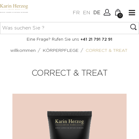
FR
EN
DE
0
Keine Artikel im Warenkorb.
Verbindung
Eine Frage? Rufen Sie uns
+41 21 791 72 91
Erstellen Sie ein Konto
/
/
willkommen
KÖRPERPFLEGE
CORRECT & TREAT
CORRECT & TREAT