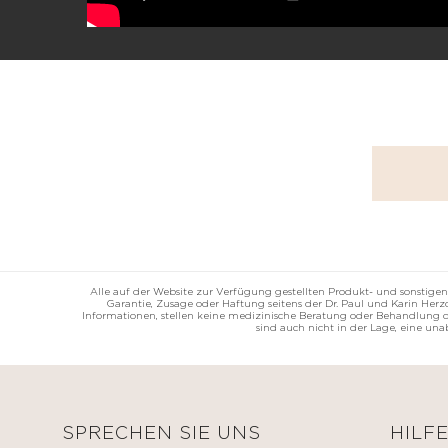
Alle auf der Website zur Verfügung gestellten Produkt- und sonstigen
Garantie, Zusage oder Haftung seitens der Dr. Paul und Karin He
Informationen, stellen keine medizinische Beratung oder Behandlung da
sind auch nicht in der Lage, eine un
SPRECHEN SIE UNS
HILF