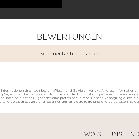
BEWERTUNGEN
Kommentar hinterlassen
 Informationen sind nach bestem Wissen und Gewissen korrekt. All diese Informationen
rzog SA, noch entbinden sie den Benutzer von der Durchführung eigener Untersuchungen
r und sind nicht dazu gedacht, eine professionelle medizinische Versorgung durch eine
abhängige Diagnose zu stellen oder sich auf eine eigene Behandlung zu verlassen. Beides
E
WO SIE UNS FIN