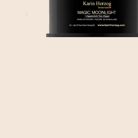
Creme
Falten-
BEAUTIFY
Creme
Öle
Augenkontur
Selbstbräunungscreme
Gezielte
Pflege
KITS
Serum
Maske
MÄNNER
HYDRATE
Oxygen
KÖRPERPFLEGE
&
GESICHTSPFLEGE
Fragrances
NOURISH
ZUBEHÖR
Nährendes
Öl
Applikator-
Pinsel
Comfort
cream
Tuch
Sonnenschutz