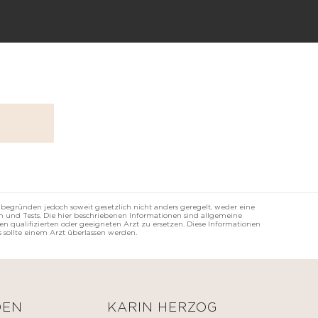
 begründen jedoch soweit gesetzlich nicht anders geregelt, weder eine
 und Tests. Die hier beschriebenen Informationen sind allgemeine
n qualifizierten oder geeigneten Arzt zu ersetzen. Diese Informationen
 sollte einem Arzt überlassen werden.
DEN
KARIN HERZOG