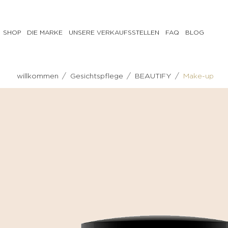
SHOP
DIE MARKE
UNSERE VERKAUFSSTELLEN
FAQ
BLOG
GESICHTSPFLEGE
KÖRPERPFLEGE
/
/
/
willkommen
Gesichtspflege
BEAUTIFY
Make-up
PREPARE
PREPARE
Milch,
Scrub
Tonisierungswasser
CORRECT
Reinigungsgel
& TREAT
&
Anti-
Make-
Cellulite-
up-
Pflege
Entferner
Feuchtigkeitsspendende
Peeling
Körpercreme
CORRECT
NOURISH
& TREAT
Tonisierende
Anti-