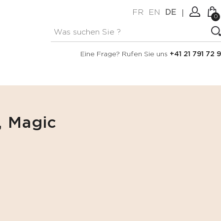
FR
EN
DE
0
Keine Artikel im Warenkorb.
Verbindung
Eine Frage? Rufen Sie uns
+41 21 791 72 9
Erstellen Sie ein Konto
 Magic