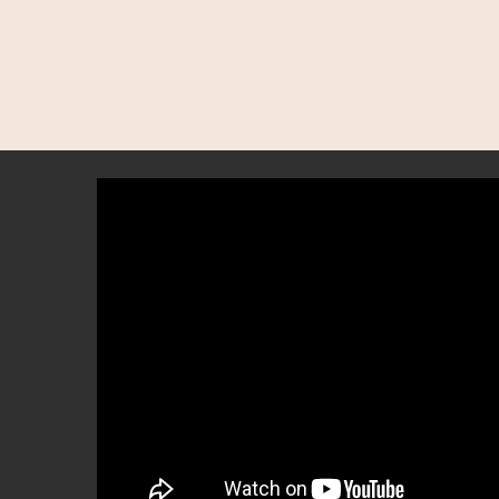
Eitelkeitsfälle
BEAUTIFY
Andere
Selbstbräunende
Creme
MEDIZINICHE
Getönte
VORRICHTUNG
feuchtigkeitsspendende
Creme
KÖRPERPFLEGE
Make-
up
KITS