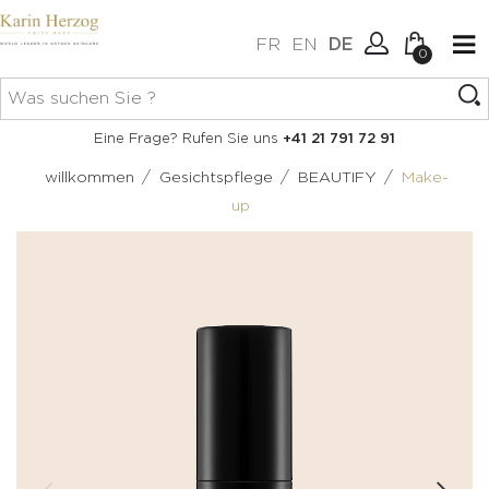
FR
EN
DE
0
Keine Artikel im Warenkorb.
Verbindung
Eine Frage? Rufen Sie uns
+41 21 791 72 91
Erstellen Sie ein Konto
/
/
/
willkommen
Gesichtspflege
BEAUTIFY
Make-
up