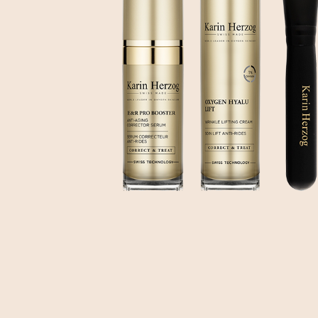
Creme
Falten-
BEAUTIFY
Creme
Öle
Augenkontur
Selbstbräunungscreme
Gezielte
Pflege
KITS
Serum
Maske
MÄNNER
HYDRATE
Oxygen
KÖRPERPFLEGE
&
GESICHTSPFLEGE
Fragrances
NOURISH
ZUBEHÖR
Nährendes
Öl
Applikator-
Pinsel
Comfort
cream
Tuch
Sonnenschutz