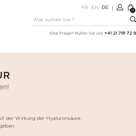
FR
EN
DE
0
Keine Artikel im Warenkorb.
Verbindung
Eine Frage? Rufen Sie uns
+41 21 791 72 9
Erstellen Sie ein Konto
UR
en!
it der Wirkung der Hyaluronsäure,
geben.