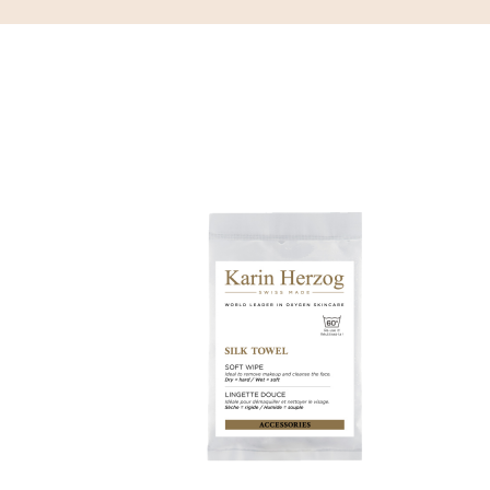
Eitelkeitsfälle
BEAUTIFY
Andere
Selbstbräunende
Creme
MEDIZINICHE
Getönte
VORRICHTUNG
feuchtigkeitsspendende
Creme
KÖRPERPFLEGE
Make-
up
KITS