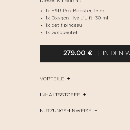
Dieses Kit enthält:
1x E&R Pro-Booster, 15 ml
1x Oxygen Hyalu'Lift, 30 ml
1x petit pinceau
1x Goldbeutel
279.00 €
IN DEN 
VORTEILE
INHALTSSTOFFE
NUTZUNGSHINWEISE