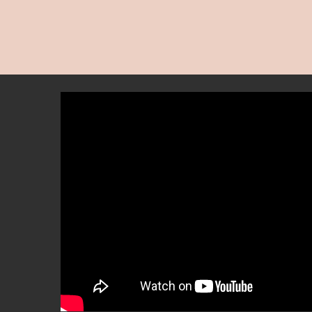
Eitelkeitsfälle
BEAUTIFY
Andere
Selbstbräunende
Creme
MEDIZINICHE
Getönte
VORRICHTUNG
feuchtigkeitsspendende
Creme
KÖRPERPFLEGE
Make-
up
KITS