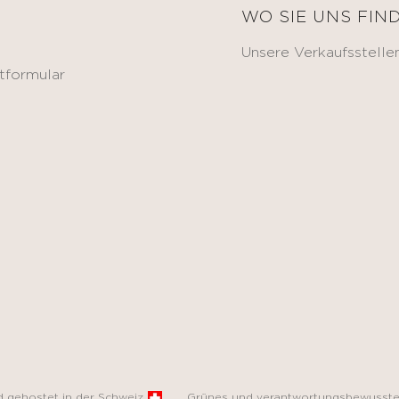
E
WO SIE UNS FIN
Unsere Verkaufsstelle
tformular
nd gehostet in der Schweiz
Grünes und verantwortungsbewusste