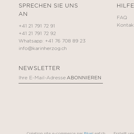
SPRECHEN SIE UNS
HILF
AN
FAQ
Kontak
+41 21 791 72 91
+41 21 791 72 92
Whatsapp: +41 76 708 89 23
info@karinherzog.ch
NEWSLETTER
Création site e-commerce par
Blue
Leaf.ch
Erstellt u