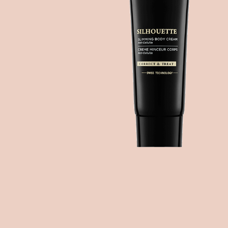
Creme
Falten-
BEAUTIFY
Creme
Öle
Augenkontur
Selbstbräunungscreme
Gezielte
Pflege
KITS
Serum
Maske
MÄNNER
HYDRATE
Oxygen
KÖRPERPFLEGE
&
GESICHTSPFLEGE
Fragrances
NOURISH
ZUBEHÖR
Nährendes
Öl
Applikator-
Pinsel
Comfort
cream
Tuch
Sonnenschutz