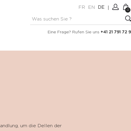
FR
EN
DE
0
Keine Artikel im Warenkorb.
Verbindung
Eine Frage? Rufen Sie uns
+41 21 791 72 9
Erstellen Sie ein Konto
andlung, um die Dellen der