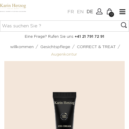
FR
EN
DE
0
Keine Artikel im Warenkorb.
Verbindung
Eine Frage? Rufen Sie uns
+41 21 791 72 91
Erstellen Sie ein Konto
/
/
/
willkommen
Gesichtspflege
CORRECT & TREAT
Augenkontur