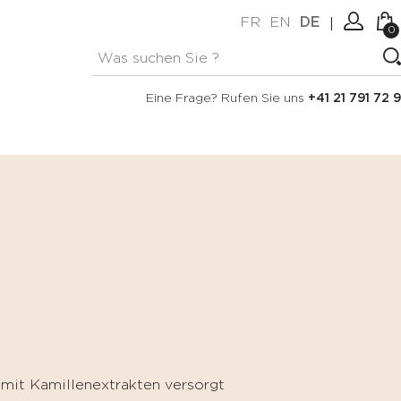
FR
EN
DE
0
Keine Artikel im Warenkorb.
Verbindung
Eine Frage? Rufen Sie uns
+41 21 791 72 9
Erstellen Sie ein Konto
 mit Kamillenextrakten versorgt