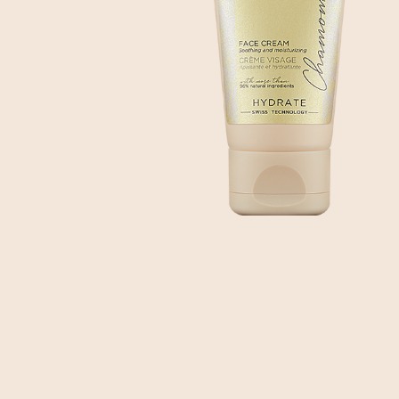
Creme
Falten-
BEAUTIFY
Creme
Öle
Augenkontur
Selbstbräunungscreme
Gezielte
Pflege
KITS
Serum
Maske
MÄNNER
HYDRATE
Oxygen
KÖRPERPFLEGE
&
GESICHTSPFLEGE
Fragrances
NOURISH
ZUBEHÖR
Nährendes
Öl
Applikator-
Pinsel
Comfort
cream
Tuch
Sonnenschutz