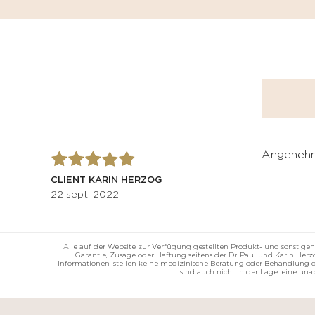
Eitelkeitsfälle
BEAUTIFY
Andere
Selbstbräunende
Creme
MEDIZINICHE
Getönte
VORRICHTUNG
feuchtigkeitsspendende
Creme
KÖRPERPFLEGE
Make-
up
Angenehme
KITS
CLIENT KARIN HERZOG
22 sept. 2022
Alle auf der Website zur Verfügung gestellten Produkt- und sonstigen
Garantie, Zusage oder Haftung seitens der Dr. Paul und Karin He
Informationen, stellen keine medizinische Beratung oder Behandlung da
sind auch nicht in der Lage, eine un