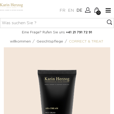
FR
EN
DE
0
Keine Artikel im Warenkorb.
Verbindung
Eine Frage? Rufen Sie uns
+41 21 791 72 91
Erstellen Sie ein Konto
/
/
willkommen
Gesichtspflege
CORRECT & TREAT