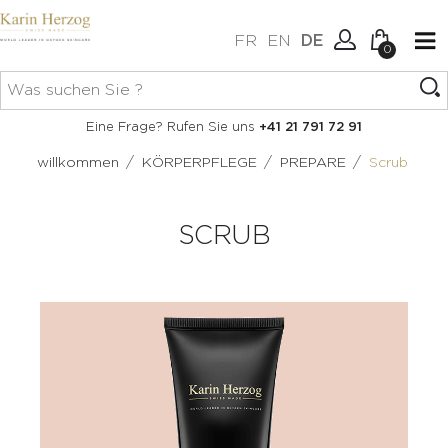
FR
EN
DE
0
Keine Artikel im Warenkorb.
Verbindung
Eine Frage? Rufen Sie uns
+41 21 791 72 91
Erstellen Sie ein Konto
/
/
/
willkommen
KÖRPERPFLEGE
PREPARE
Scrub
SCRUB