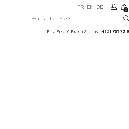
FR
EN
DE
0
Keine Artikel im Warenkorb.
Verbindung
Eine Frage? Rufen Sie uns
+41 21 791 72 9
Erstellen Sie ein Konto