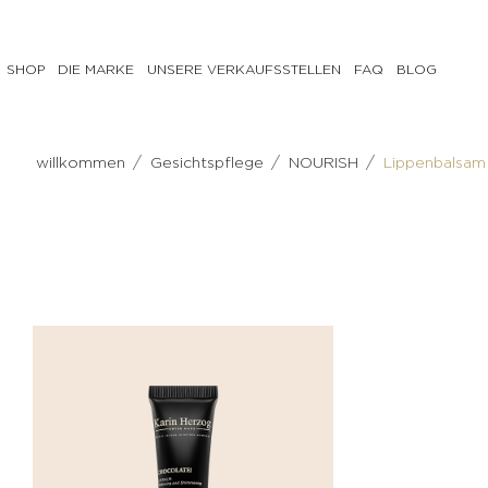
SHOP
DIE MARKE
UNSERE VERKAUFSSTELLEN
FAQ
BLOG
GESICHTSPFLEGE
KÖRPERPFLEGE
/
/
/
willkommen
Gesichtspflege
NOURISH
Lippenbalsam
PREPARE
PREPARE
Milch,
Scrub
Tonisierungswasser
CORRECT
Reinigungsgel
& TREAT
&
Anti-
Make-
Cellulite-
up-
Pflege
Entferner
Feuchtigkeitsspendende
Peeling
Körpercreme
CORRECT
NOURISH
& TREAT
Tonisierende
Anti-