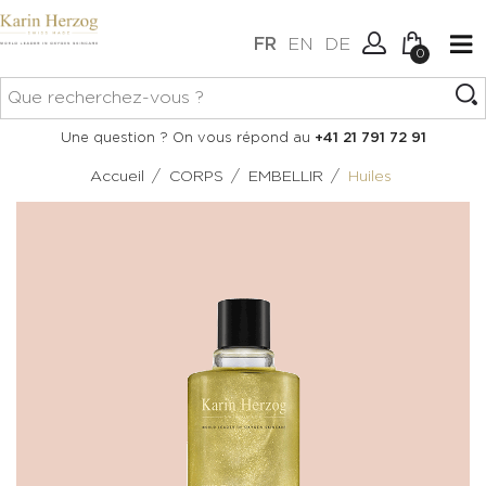
FR
EN
DE
0
Aucun article dans votre
Connexion
Une question ? On vous répond au
+41 21 791 72 91
panier.
Créer un compte
/
/
/
Accueil
CORPS
EMBELLIR
Huiles