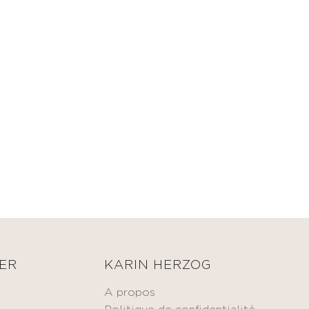
ER
KARIN HERZOG
A propos