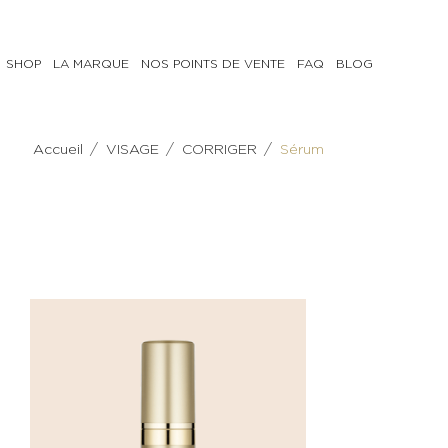
SHOP
LA MARQUE
NOS POINTS DE VENTE
FAQ
BLOG
VISAGE
CORPS
/
/
/
Accueil
VISAGE
CORRIGER
Sérum
PRÉPARER
PRÉPARER
Lait,
Gommage
Eau
CORRIGER
Tonique
Soins
Gel
anti-
nettoyant
cellulite
&
Crème
démaquillant
hydratante
Gommage
corps
CORRIGER
NOURRIR
Crème
Crème