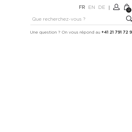
FR
EN
DE
0
Aucun article dans votre
Connexion
Une question ? On vous répond au
+41 21 791 72 9
panier.
Créer un compte