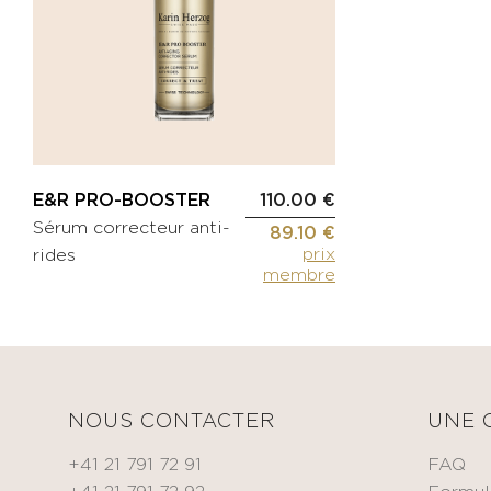
anti-
tonifiante
rides
EMBELLIR
Contour
Huiles
des
Crème
yeux
auto-
Soin
bronzante
ciblé
E&R PRO-BOOSTER
Sérum
110.00 €
KITS
Sérum correcteur anti-
Masque
89.10 €
prix
rides
HYDRATER
HOMMES
membre
Oxygen
&
SOINS
CORPS
Fragrances
SOINS
NOURRIR
VISAGE
Huile
NOUS CONTACTER
UNE 
nourrissante
ACCESSOIRES
+41 21 791 72 91
FAQ
Crème