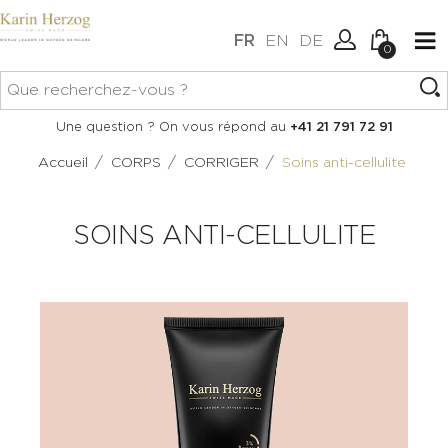
FR
EN
DE
0
Aucun article dans votre
Connexion
Une question ? On vous répond au
+41 21 791 72 91
panier.
Créer un compte
/
/
/
Accueil
CORPS
CORRIGER
Soins anti-cellulite
SOINS ANTI-CELLULITE