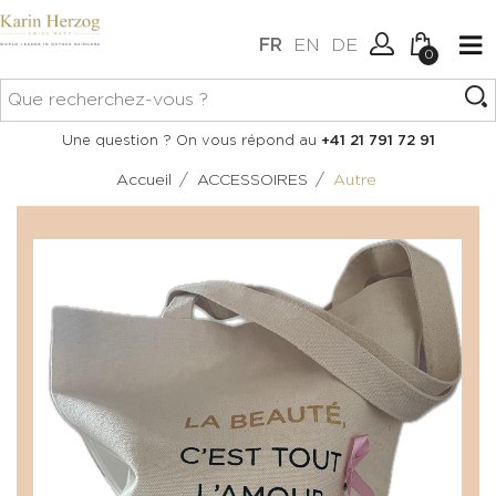
FR
EN
DE
0
Aucun article dans votre
Connexion
Une question ? On vous répond au
+41 21 791 72 91
panier.
Créer un compte
/
/
Accueil
ACCESSOIRES
Autre