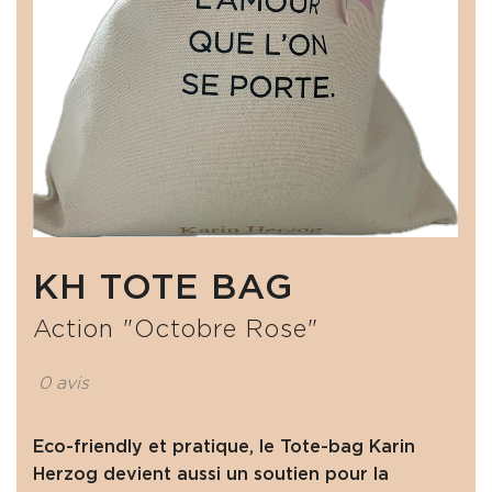
KH TOTE BAG
Action "Octobre Rose"
0 avis
Eco-friendly et pratique, le Tote-bag Karin
Herzog devient aussi un soutien pour la