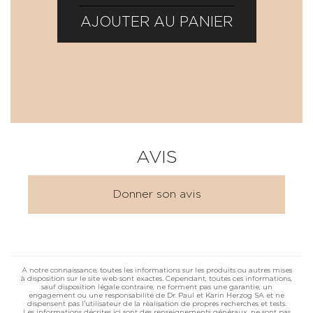
AJOUTER AU PANIER
AVIS
Donner son avis
A notre connaissance, toutes les informations sur les produits ou autres mises
à disposition sur le site web sont exactes. Cependant, toutes ces informations,
sauf disposition légale contraire, ne forment pas une garantie, un
engagement ou une responsabilité de Dr. Paul et Karin Herzog SA et ne
dispensent pas l’utilisateur de la réalisation de propres recherches et tests.
Les informations décrites ici sont des renseignements généraux, ne sont pas