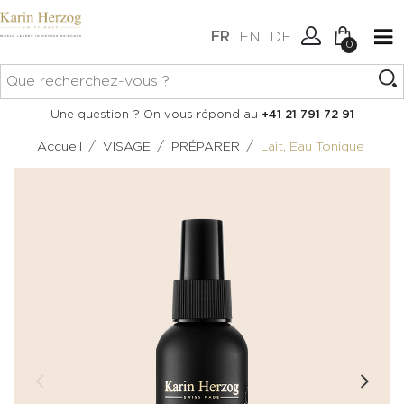
FR
EN
DE
0
Aucun article dans votre
Connexion
Une question ? On vous répond au
+41 21 791 72 91
panier.
Créer un compte
/
/
/
Accueil
VISAGE
PRÉPARER
Lait, Eau Tonique