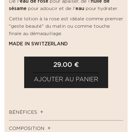
De l
'eau de rose
pour apaiser, de l'
huile de
sésame
pour adoucir et de l'
eau
pour hydrater.
Cette lotion à la rose est idéale comme premier
"geste beauté" du matin ou comme touche
finale au démaquillage.
MADE IN SWITZERLAND
29.00 €
AJOUTER AU PANIER
BÉNÉFICES
COMPOSITION