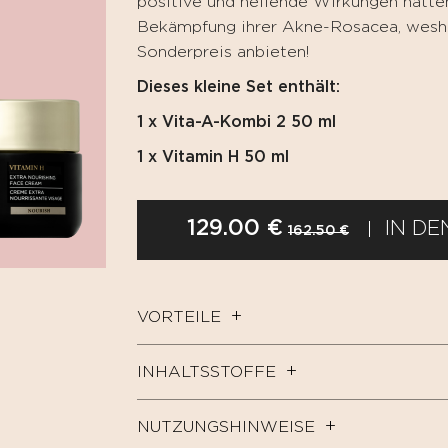
positive und heilende Wirkungen hatte
Bekämpfung ihrer Akne-Rosacea, wesha
Sonderpreis anbieten!
Dieses kleine Set enthält:
1 x Vita-A-Kombi 2 50 ml
1 x Vitamin H 50 ml
129.00 €
IN D
162.50 €
VORTEILE
INHALTSSTOFFE
NUTZUNGSHINWEISE