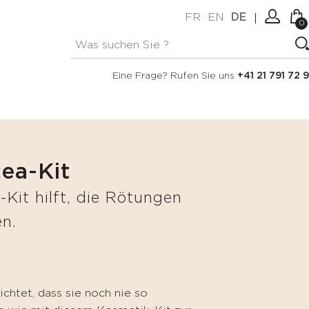
FR
EN
DE
0
Keine Artikel im Warenkorb.
Verbindung
Eine Frage? Rufen Sie uns
+41 21 791 72 9
Erstellen Sie ein Konto
ea-Kit
Kit hilft, die Rötungen
en.
chtet, dass sie noch nie so