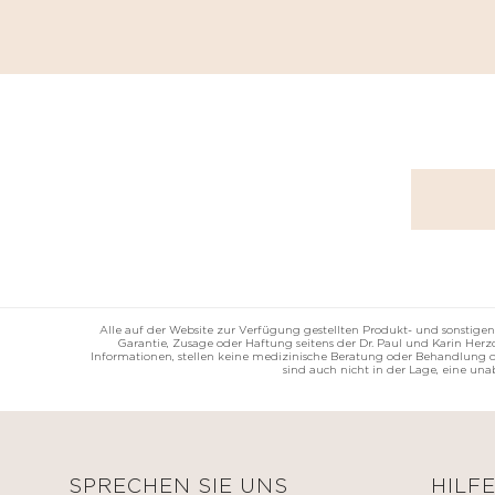
Eitelkeitsfälle
BEAUTIFY
Andere
Selbstbräunende
Creme
MEDIZINICHE
Getönte
VORRICHTUNG
feuchtigkeitsspendende
Creme
KÖRPERPFLEGE
Make-
up
KITS
Alle auf der Website zur Verfügung gestellten Produkt- und sonstigen
Garantie, Zusage oder Haftung seitens der Dr. Paul und Karin He
Informationen, stellen keine medizinische Beratung oder Behandlung da
sind auch nicht in der Lage, eine un
SPRECHEN SIE UNS
HILF